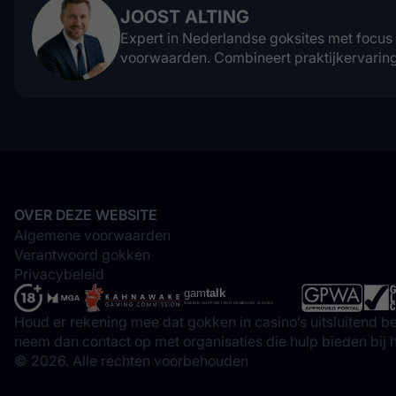
JOOST ALTING
Expert in Nederlandse goksites met focus
voorwaarden. Combineert praktijkervaring
OVER DEZE WEBSITE
Algemene voorwaarden
Verantwoord gokken
Privacybeleid
Houd er rekening mee dat gokken in casino’s uitsluitend be
neem dan contact op met organisaties die hulp bieden bij
© 2026. Alle rechten voorbehouden