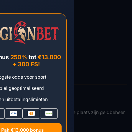
nus
250%
tot
€13.000
+ 300 FS!
gste odds voor sport
iel geoptimaliseerd
n uitbetalingslimieten
eks, maar letterlijk nu. In de eerste plaats zijn geldbeheer
Pak €13.000 bonus