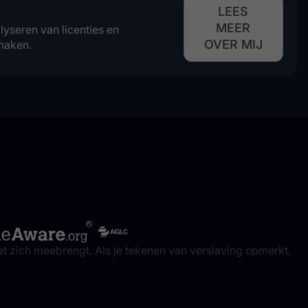
LEES
MEER
yseren van licenties en
OVER MIJ
maken.
et zich meebrengt. Als je tekenen van verslaving opmerkt,