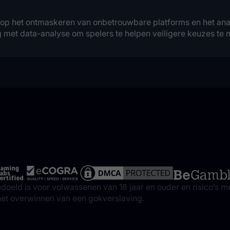
 op het ontmaskeren van onbetrouwbare platforms en het anal
 met data-analyse om spelers te helpen veiligere keuzes te 
doeld is voor volwassenen van 18 jaar en ouder en risico’s m
 het overwinnen van een gokverslaving.