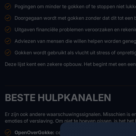
Pogingen om minder te gokken of te stoppen niet lukk
Doorgegaan wordt met gokken zonder dat dit tot een b
Uitgaven financiële problemen veroorzaken en rekenin
Adviezen van mensen die willen helpen worden gene
Gokken wordt gebruikt als vlucht uit stress of onprett
Deze lijst kent een zekere opbouw. Het begint met een e
BESTE HULPKANALEN
Er zijn ook andere waarschuwingssignalen. Misschien is er
emoties of verslaving. Om niet te hoeven gissen, is het he
OpenOverGokke:
centraal steunpunt voor gokgerelat