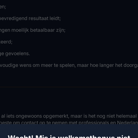
en;
evredigend resultaat leidt;
gen moeilijk betaalbaar zijn;
geerd;
ige gevoelens.
envoudige wens om meer te spelen, maar hoe langer het door
 al iets ongewoons opgemerkt, maar is het nog niet helemaal 
t beste om contact op te nemen met professionals en Nederlan
eerde problemen;